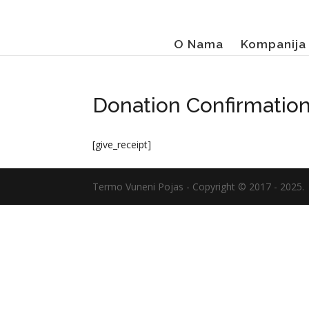
O Nama
Kompanija
Donation Confirmatio
[give_receipt]
Termo Vuneni Pojas - Copyright © 2017 - 2025.