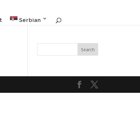
t
Serbian