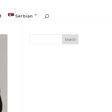
t
Serbian